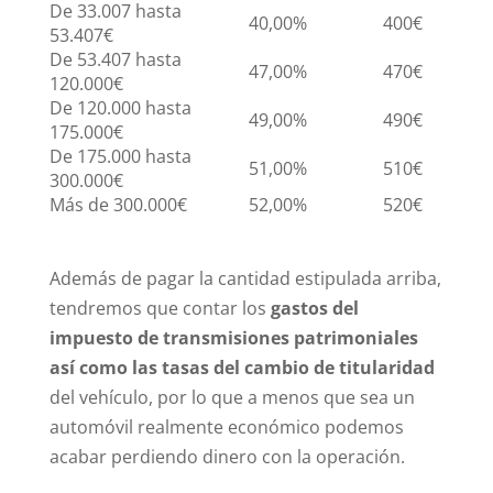
De 33.007 hasta
40,00%
400€
53.407€
De 53.407 hasta
47,00%
470€
120.000€
De 120.000 hasta
49,00%
490€
175.000€
De 175.000 hasta
51,00%
510€
300.000€
Más de 300.000€
52,00%
520€
Además de pagar la cantidad estipulada arriba,
tendremos que contar los
gastos del
impuesto de transmisiones patrimoniales
así como las tasas del cambio de titularidad
del vehículo, por lo que a menos que sea un
automóvil realmente económico podemos
acabar perdiendo dinero con la operación.